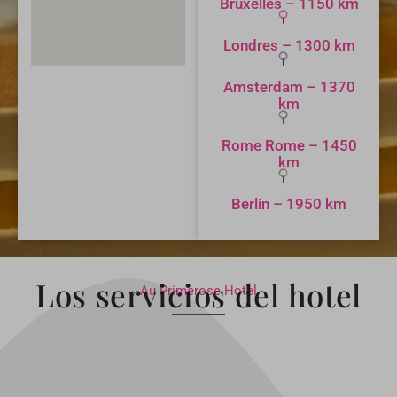
Bruxelles – 1150 km
Londres – 1300 km
Amsterdam – 1370
km
Rome Rome – 1450
km
Berlin – 1950 km
Los servicios del hotel
Au Primerose Hotel