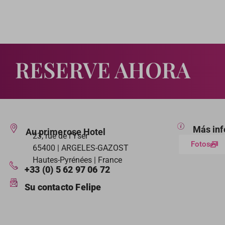
RESERVE AHORA
Más in
Au primerose Hotel
23, rue de l’Yser
Fotos
65400 | ARGELES-GAZOST
Hautes-Pyrénées | France
+33 (0) 5 62 97 06 72
Su contacto Felipe