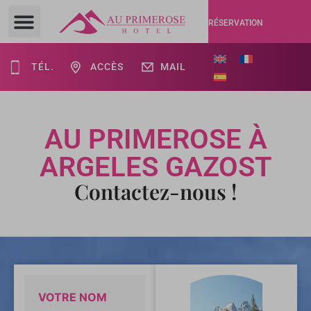
RÉSERVATION
TÉL.
ACCÈS
MAIL
AU PRIMEROSE À
ARGELES GAZOST
Contactez-nous !
VOTRE NOM