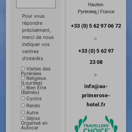
Hautes-
Pyrénées | France
Pour vous
répondre
+33 (0) 5 62 97 06 72
précisément,
merci de nous
indiquer vos
+33 (0) 5 62 97
centres
d'intérêts
23 08
Visites des
Pyrénées
Religieux
(Lourdes)
info@au-
Bien Être
(Balnéo)
primerose-
Cyclos
hotel.fr
Rando
Autre
Séjour
Organisé en
Autocar