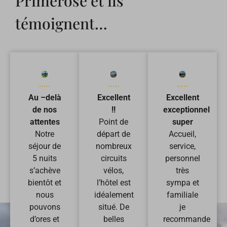
Primerose et ils
témoignent…
Au –delà
Excellent
Excellent
de nos
!!
exceptionnel
attentes
Point de
super
Notre
départ de
Accueil,
séjour de
nombreux
service,
5 nuits
circuits
personnel
s’achève
vélos,
très
bientôt et
l’hôtel est
sympa et
nous
idéalement
familiale
pouvons
situé. De
je
d’ores et
belles
recommande