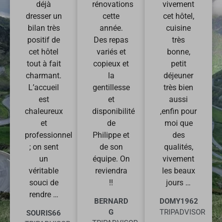
déjà
rénovations
vivement
dresser un
cette
cet hôtel,
bilan très
année.
cuisine
positif de
Des repas
très
cet hôtel
variés et
bonne,
tout à fait
copieux et
petit
charmant.
la
déjeuner
L’accueil
gentillesse
très bien
est
et
aussi
chaleureux
disponibilité
,enfin pour
et
de
moi que
professionnel
Philippe et
des
; on sent
de son
qualités,
un
équipe. On
vivement
véritable
reviendra
les beaux
souci de
!!
jours …
rendre …
BERNARD
DOMY1962
G
TRIPADVISOR
SOURIS66