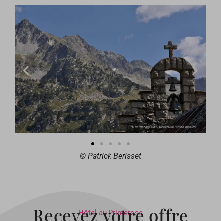
© Patrick Berisset
Recevez votre offre
Hôtel au Primerose