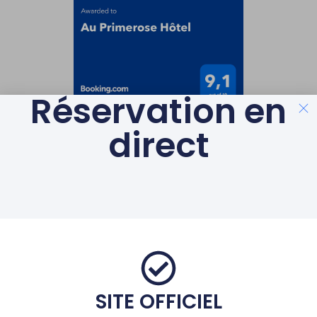
Réservation en
direct
LABELS & GAGES DE
QUALITÉ
AVEC LE SOUTIEN DE LA
RÉGION
SITE OFFICIEL
© Au Primerose Hôtel
– Argelès Gazost – Au coeur des Pyrénées
|
Mentions Légales
|
Partenaires