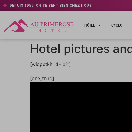
DEPUIS 1955, ON SE SENT BIEN CHEZ NOUS
HÔTEL
CYCLO
Hotel pictures an
[widgetkit id= »1″]
[one_third]