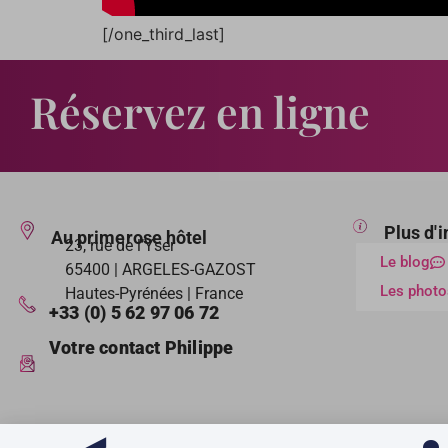
[/one_third_last]
Réservez en ligne
Plus d'
Au primerose hôtel
23, rue de l’Yser
Le blog
65400 | ARGELES-GAZOST
Les photo
Hautes-Pyrénées | France
+33 (0) 5 62 97 06 72
Votre contact Philippe