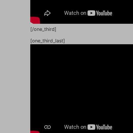
[/one_third]
[one_third_last]