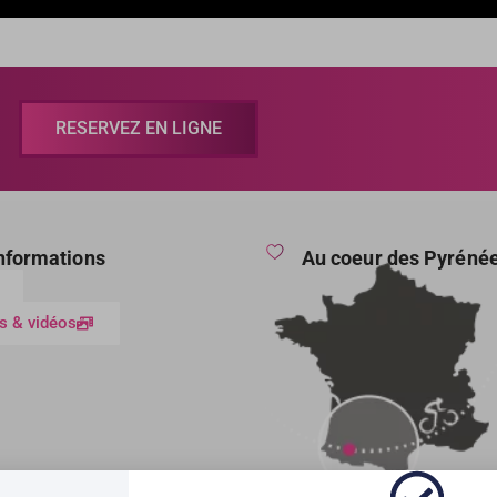
RESERVEZ EN LIGNE
informations
Au coeur des Pyréné
s & vidéos