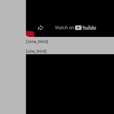
[/one_third]
[one_third]