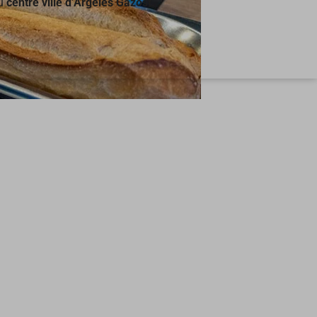
du
centre ville d’Argelès Gazost.