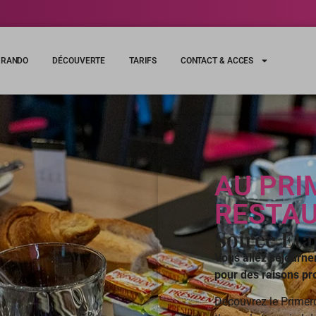
RANDO
DÉCOUVERTE
TARIFS
CONTACT & ACCES
AU PRI
RESTA
Soirée Eta
Vous allez séjourne
pour des raisons pr
Découvrez le Primer