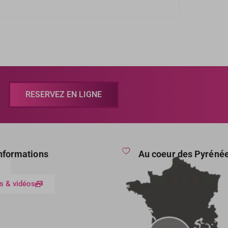
RESERVEZ EN LIGNE
informations
Au coeur des Pyréné
s & vidéos