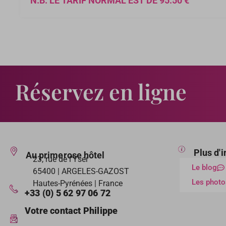
N.B. LE TARIF NORMAL EST DE 95.50 €
Réservez en ligne
Plus d'
Au primerose hôtel
23, rue de l’Yser
Le blog
65400 | ARGELES-GAZOST
Les photo
Hautes-Pyrénées | France
+33 (0) 5 62 97 06 72
Votre contact Philippe