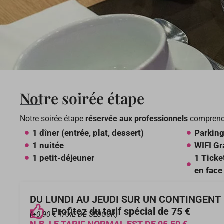
Notre soirée étape
Notre soirée étape
réservée aux professionnels
comprend
1 dîner (entrée, plat, dessert)
Parking
1 nuitée
WIFI Gr
1 petit-déjeuner
1 Ticke
en face 
DU LUNDI AU JEUDI SUR UN CONTINGENT
Profitez du tarif spécial de 75 €
(+0.90 € TAXE DE SÉJOUR)