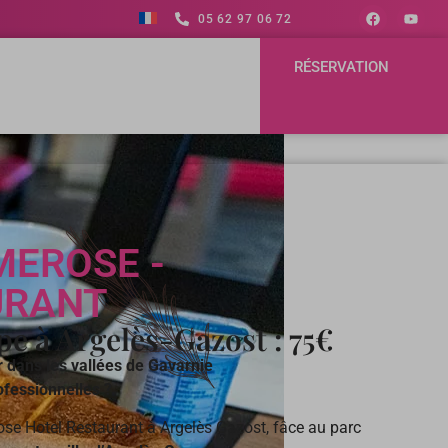
05 62 97 06 72
RÉSERVATION
MEROSE -
URANT
pe à Argelès-Gazost : 75€
r dans les vallées de Gavarnie
ofessionnelles ?
ose Hotel Restaurant à Argelès Gazost, fâce au parc