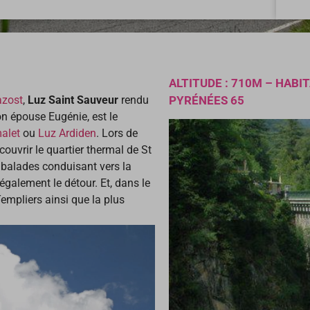
ALTITUDE : 710M – HABI
azost
,
Luz Saint Sauveur
rendu
PYRÉNÉES 65
on épouse Eugénie, est le
alet
ou
Luz Ardiden
. Lors de
couvrir le quartier thermal de St
 balades conduisant vers la
également le détour. Et, dans le
 Templiers ainsi que la plus