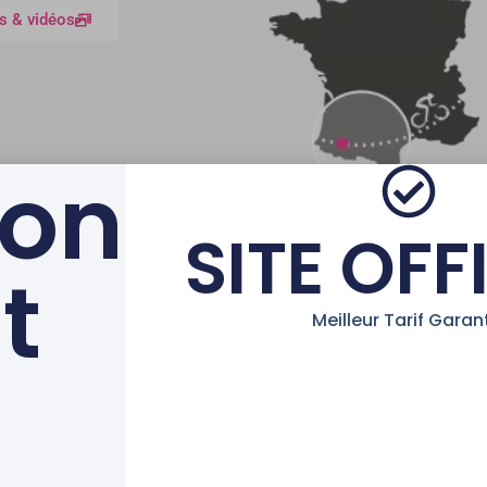
s & vidéos
ion
SITE OFF
t
AVEC LE SOUTIEN DE LA 
Meilleur Tarif Garant
tions Légales
|
Partenaires
Français