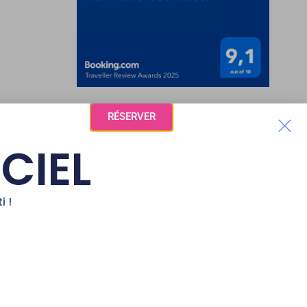
RÉSERVER
ICIEL
RÉGION
i !