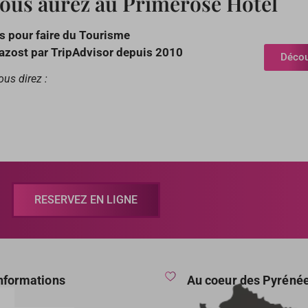
vous aurez au Primerose Hôtel
s pour faire du Tourisme
Gazost par TripAdvisor depuis 2010
Découv
ous direz :
RESERVEZ EN LIGNE
informations
Au coeur des Pyréné