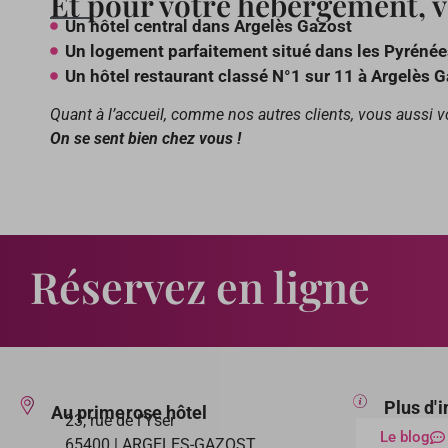
Et pour votre hébergement, 
Un hôtel central dans Argelès Gazost
Un logement parfaitement situé dans les Pyrénée
Un hôtel restaurant classé N°1 sur 11 à Argelès 
Quant à l’accueil, comme nos autres clients, vous aussi v
On se sent bien chez vous !
Réservez en ligne
Plus d'
Au primerose hôtel
23, rue de l’Yser
Le blog
65400 | ARGELES-GAZOST