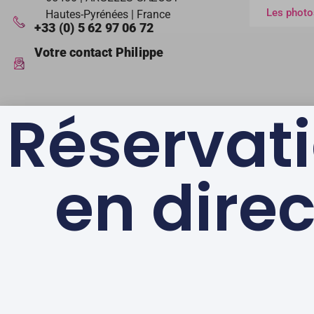
Les photo
Hautes-Pyrénées | France
+33 (0) 5 62 97 06 72
Votre contact Philippe
Réservat
en direc
LABELS & GAGES DE
QUALITÉ
© Au Primerose Hôtel
– Argelès Gazost – Au coeur des Pyrénées |
Men