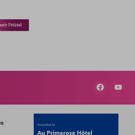
rir l'Hôtel
es