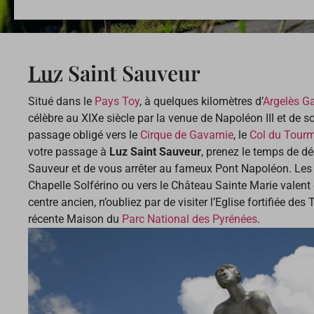
Luz Saint Sauveur
Situé dans le
Pays Toy
, à quelques kilomètres d’
Argelès G
célèbre au XIXe siècle par la venue de Napoléon III et de s
passage obligé vers le
Cirque de Gavarnie
, le
Col du Tourm
votre passage à
Luz Saint Sauveur
, prenez le temps de dé
Sauveur et de vous arrêter au fameux Pont Napoléon. Les
Chapelle Solférino ou vers le Château Sainte Marie valent 
centre ancien, n’oubliez par de visiter l’Eglise fortifiée des
récente Maison du
Parc National des Pyrénées
.