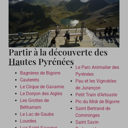
Partir à la découverte des
Hautes Pyrénées
Le Parc Animalier des
Bagnères de Bigorre
Pyrénées
Cauterets
Pau et les Vignobles
Le Cirque de Gavarnie
de Jurançon
Le Donjon des Aigles
Petit Train d’Artouste
Les Grottes de
Pic du Midi de Bigorre
Bétharram
Saint Bertrand de
Le Lac de Gaube
Comminges
Lourdes
Saint Savin
Luz Saint Sauveur