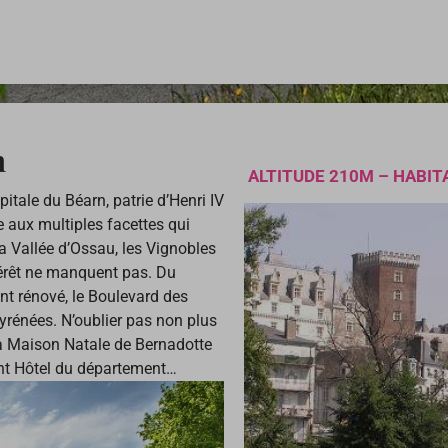
n
ALTITUDE 210M – HABIT
apitale du Béarn, patrie d’Henri IV
ée aux multiples facettes qui
a Vallée d’Ossau, les Vignobles
ntérêt ne manquent pas. Du
t rénové, le Boulevard des
yrénées. N’oublier pas non plus
 la Maison Natale de Bernadotte
ant Hôtel du département…