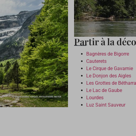
Partir à la dé
Bagnères de Bigorre
Cauterets
Le Cirque de Gavarnie
Le Donjon des Aigles
Les Grottes de Béthar
Le Lac de Gaube
Lourdes
Luz Saint Sauveur