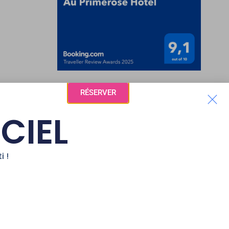
RÉSERVER
ICIEL
RÉGION
i !