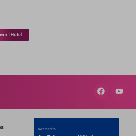
rir l'Hôtel
es