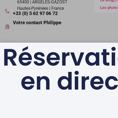
65400 | ARGELES-GAZOST
Les photo
Hautes-Pyrénées | France
+33 (0) 5 62 97 06 72
Votre contact Philippe
Réservat
en direc
LABELS & GAGES DE
QUALITÉ
© Au Primerose Hôtel
– Argelès Gazost – Au coeur des Pyrénées |
Men