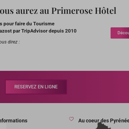
vous aurez au Primerose Hôtel
s pour faire du Tourisme
Gazost par TripAdvisor depuis 2010
Découv
ous direz :
RESERVEZ EN LIGNE
informations
Au coeur des Pyréné