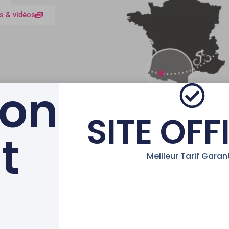
s & vidéos
ion
SITE OFF
t
AVEC LE SOUTIEN DE LA 
Meilleur Tarif Garant
tions Légales
|
Partenaires
Français