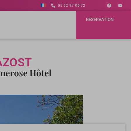
05 62 97 06 72
RÉSERVATION
AZOST
imerose Hôtel