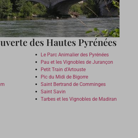
couverte des Hautes Pyrénées
Le Parc Animalier des Pyrénées
Pau et les Vignobles de Jurançon
Petit Train d’Artouste
Pic du Midi de Bigorre
ram
Saint Bertrand de Comminges
Saint Savin
Tarbes et les Vignobles de Madiran