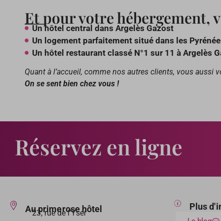
Et pour votre hébergement, 
Un hôtel central dans Argelès Gazost
Un logement parfaitement situé dans les Pyrénée
Un hôtel restaurant classé N°1 sur 11 à Argelès 
Quant à l’accueil, comme nos autres clients, vous aussi v
On se sent bien chez vous !
Réservez en ligne
Plus d'
Au primerose hôtel
23, rue de l’Yser
Le blog