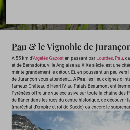
Pau & le Vignoble de Juranço
A 55 km d’
Argelès Gazost
en passant par
Lourdes
,
Pau
, c
et de Bernadotte, ville Anglaise au XIXe siècle, est une cit
mérite grandement le détour. Et, en poussant un peu vers l
de Jurançon vous attendent… A
Pau
, les lieux dignes d’i
fameux Château d’Henri IV au Palais Beaumont entièremen
Pyrénées offre une vue exclusive sur toute la chaîne des P
de flâner dans les rues du centre historique, de découvrir
(maréchal d’empire et roi de Suède) ou encore le surpren