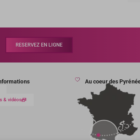
RESERVEZ EN LIGNE
informations
Au coeur des Pyréné
s & vidéos