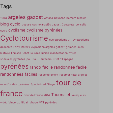
Tags
argeles gazost
1903
Astana
bayonne
bernard hinault
blog cyclo
buysse
casino argelès gazost
Cauterets
conseils
cyclisme
cyclisme pyrénées
cyclo
Cyclotourisme
cyclotourisme vtt
cylotourisme
descente
Eddy Merckx
exposition argelès gazost
grimper un col
histoire
Louison Bobet
lourdes
lucien
manifestation
offres
spéciales pyrénées
pau
Pau-Hautacam
POnt d'Espagne
pyrénées
rando facile
randonnée facile
randonnées faciles
rassemblement
reserver hotel argelès
tour de
roue d'or des pyrénées
Specialized
Stage
france
Tourmalet
Tour de France 2014
vainqueurs
vidéo
Vincenzo Nibali
virage
VTT pyrénées