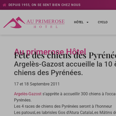
DEPUIS 1955, ON SE SENT BIEN CHEZ NOUS
HÔTEL
CYCLO
Au primerose Hôtel
Fête des chiens des Pyréné
Argelès-Gazost accueille la 10 
chiens des Pyrénées.
17 et 18 Septembre 2011
Argelès-Gazost
s’apprête à accueillir 300 chiens à l’occa
Pyrénées.
Les 4 races de chiens des Pyrénées seront à l’honneur
Les patousLes labrisles Gos d’Atura CatalaLes Mâtins 