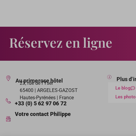
Réservez en ligne
Plus d'
Au primerose hôtel
23, rue de l’Yser
Le blog
65400 | ARGELES-GAZOST
Les photo
Hautes-Pyrénées | France
+33 (0) 5 62 97 06 72
Votre contact Philippe