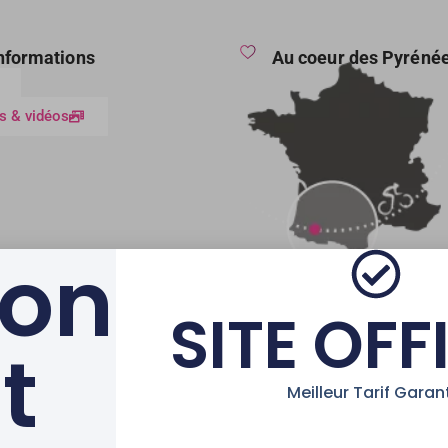
informations
Au coeur des Pyréné
s & vidéos
ion
SITE OFF
t
AVEC LE SOUTIEN DE LA 
Meilleur Tarif Garant