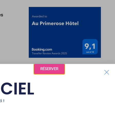
es
RÉSERVER
ICIEL
RÉGION
i !