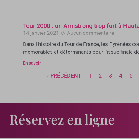
Tour 2000 : un Armstrong trop fort à Hau
14 janvier 2021
Aucun commentaire
Dans l’histoire du Tour de France, les Pyrénées co
mémorables et déterminants pour l’issue finale de
En savoir +
« PRÉCÉDENT
1
2
3
4
5
Réservez en ligne