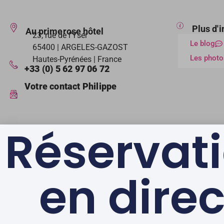
Plus d'
Au primerose hôtel
23, rue de l’Yser
Le blog
65400 | ARGELES-GAZOST
Les photo
Hautes-Pyrénées | France
+33 (0) 5 62 97 06 72
Votre contact Philippe
Réservat
en direc
LABELS & GAGES DE
QUALITÉ