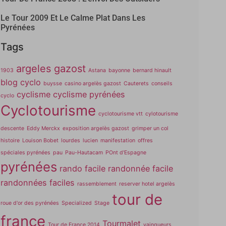
Le Tour 2009 Et Le Calme Plat Dans Les
Pyrénées
Tags
argeles gazost
1903
Astana
bayonne
bernard hinault
blog cyclo
buysse
casino argelès gazost
Cauterets
conseils
cyclisme
cyclisme pyrénées
cyclo
Cyclotourisme
cyclotourisme vtt
cylotourisme
descente
Eddy Merckx
exposition argelès gazost
grimper un col
histoire
Louison Bobet
lourdes
lucien
manifestation
offres
spéciales pyrénées
pau
Pau-Hautacam
POnt d'Espagne
pyrénées
rando facile
randonnée facile
randonnées faciles
rassemblement
reserver hotel argelès
tour de
roue d'or des pyrénées
Specialized
Stage
france
Tourmalet
Tour de France 2014
vainqueurs