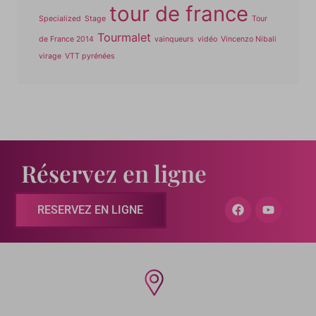
tour de france
Specialized
Stage
Tour
Tourmalet
de France 2014
vainqueurs
vidéo
Vincenzo Nibali
virage
VTT pyrénées
Réservez en ligne
RESERVEZ EN LIGNE