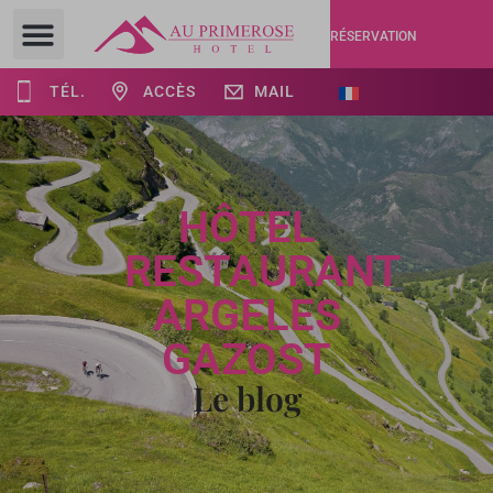
RÉSERVATION
TÉL.
ACCÈS
MAIL
HÔTEL
RESTAURANT
ARGELES
GAZOST
Le blog