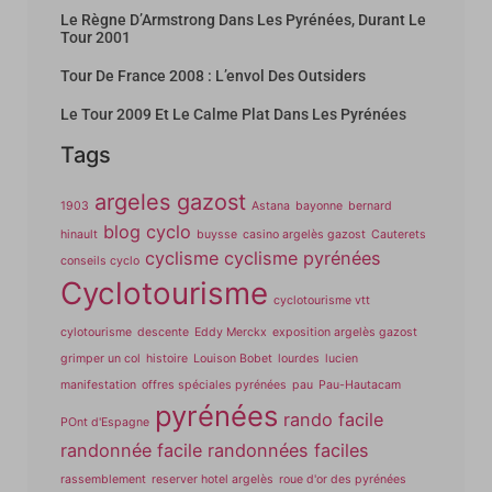
Le Règne D’Armstrong Dans Les Pyrénées, Durant Le
Tour 2001
Tour De France 2008 : L’envol Des Outsiders
Le Tour 2009 Et Le Calme Plat Dans Les Pyrénées
Tags
argeles gazost
1903
Astana
bayonne
bernard
blog cyclo
hinault
buysse
casino argelès gazost
Cauterets
cyclisme
cyclisme pyrénées
conseils cyclo
Cyclotourisme
cyclotourisme vtt
cylotourisme
descente
Eddy Merckx
exposition argelès gazost
grimper un col
histoire
Louison Bobet
lourdes
lucien
manifestation
offres spéciales pyrénées
pau
Pau-Hautacam
pyrénées
rando facile
POnt d'Espagne
randonnée facile
randonnées faciles
rassemblement
reserver hotel argelès
roue d'or des pyrénées