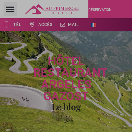
RÉSERVATION
TÉL.
ACCÈS
MAIL
HÔTEL
RESTAURANT
ARGELES
GAZOST
Le blog