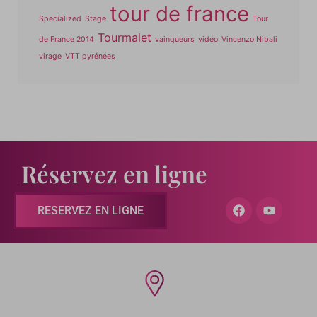
tour de france
Specialized
Stage
Tour
Tourmalet
de France 2014
vainqueurs
vidéo
Vincenzo Nibali
virage
VTT pyrénées
Réservez en ligne
RESERVEZ EN LIGNE