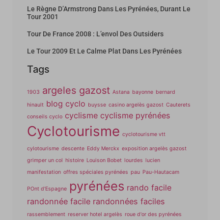
Le Règne D’Armstrong Dans Les Pyrénées, Durant Le
Tour 2001
Tour De France 2008 : L’envol Des Outsiders
Le Tour 2009 Et Le Calme Plat Dans Les Pyrénées
Tags
argeles gazost
1903
Astana
bayonne
bernard
blog cyclo
hinault
buysse
casino argelès gazost
Cauterets
cyclisme
cyclisme pyrénées
conseils cyclo
Cyclotourisme
cyclotourisme vtt
cylotourisme
descente
Eddy Merckx
exposition argelès gazost
grimper un col
histoire
Louison Bobet
lourdes
lucien
manifestation
offres spéciales pyrénées
pau
Pau-Hautacam
pyrénées
rando facile
POnt d'Espagne
randonnée facile
randonnées faciles
rassemblement
reserver hotel argelès
roue d'or des pyrénées