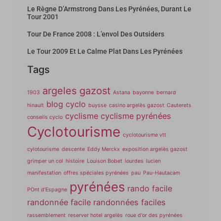
Le Règne D’Armstrong Dans Les Pyrénées, Durant Le
Tour 2001
Tour De France 2008 : L’envol Des Outsiders
Le Tour 2009 Et Le Calme Plat Dans Les Pyrénées
Tags
argeles gazost
1903
Astana
bayonne
bernard
blog cyclo
hinault
buysse
casino argelès gazost
Cauterets
cyclisme
cyclisme pyrénées
conseils cyclo
Cyclotourisme
cyclotourisme vtt
cylotourisme
descente
Eddy Merckx
exposition argelès gazost
grimper un col
histoire
Louison Bobet
lourdes
lucien
manifestation
offres spéciales pyrénées
pau
Pau-Hautacam
pyrénées
rando facile
POnt d'Espagne
randonnée facile
randonnées faciles
rassemblement
reserver hotel argelès
roue d'or des pyrénées