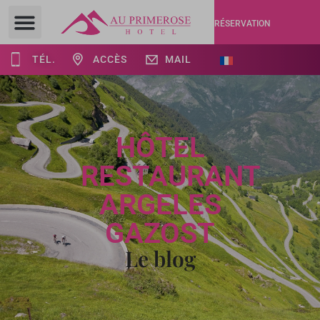
RÉSERVATION
TÉL.
ACCÈS
MAIL
HÔTEL
RESTAURANT
ARGELES
GAZOST
Le blog