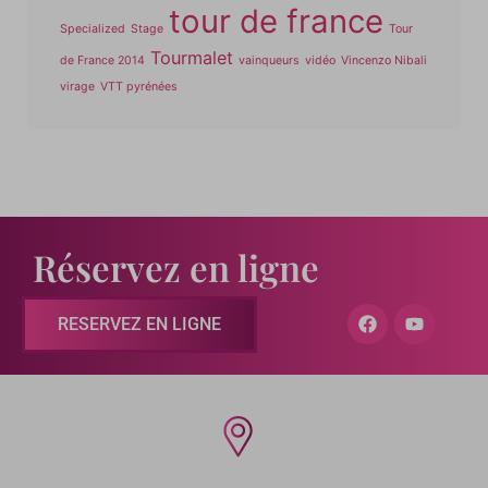
tour de france
Specialized
Stage
Tour
Tourmalet
de France 2014
vainqueurs
vidéo
Vincenzo Nibali
virage
VTT pyrénées
Réservez en ligne
RESERVEZ EN LIGNE