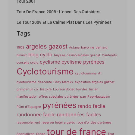
Tour 2001
Tour De France 2008 : L’envol Des Outsiders
Le Tour 2009 Et Le Calme Plat Dans Les Pyrénées
Tags
argeles gazost
1903
Astana
bayonne
bernard
blog cyclo
hinault
buysse
casino argelès gazost
Cauterets
cyclisme
cyclisme pyrénées
conseils cyclo
Cyclotourisme
cyclotourisme vtt
cylotourisme
descente
Eddy Merckx
exposition argelès gazost
grimper un col
histoire
Louison Bobet
lourdes
lucien
manifestation
offres spéciales pyrénées
pau
Pau-Hautacam
pyrénées
rando facile
POnt d'Espagne
randonnée facile
randonnées faciles
rassemblement
reserver hotel argelès
roue d'or des pyrénées
tour de france
Specialized
Stage
Tour