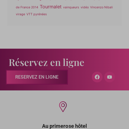
Tourmalet
de France 2014
vainqueurs
vidéo
Vincenzo Nibali
virage
VTT pyrénées
Réservez en ligne
RESERVEZ EN LIGNE
Au primerose hôtel