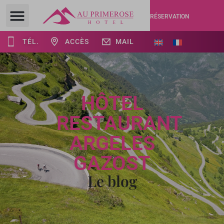
RÉSERVATION
TÉL.
ACCÈS
MAIL
HÔTEL
RESTAURANT
ARGELES
GAZOST
Le blog