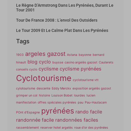
Le Règne D’Armstrong Dans Les Pyrénées, Durant Le
Tour 2001
Tour De France 2008 : L’envol Des Outsiders
Le Tour 2009 Et Le Calme Plat Dans Les Pyrénées
Tags
argeles gazost
1903
Astana
bayonne
bernard
blog cyclo
hinault
buysse
casino argelès gazost
Cauterets
cyclisme
cyclisme pyrénées
conseils cyclo
Cyclotourisme
cyclotourisme vtt
cylotourisme
descente
Eddy Merckx
exposition argelès gazost
grimper un col
histoire
Louison Bobet
lourdes
lucien
manifestation
offres spéciales pyrénées
pau
Pau-Hautacam
pyrénées
rando facile
POnt d'Espagne
randonnée facile
randonnées faciles
rassemblement
reserver hotel argelès
roue d'or des pyrénées