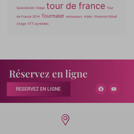
tour de france
Specialized
Stage
Tour
Tourmalet
de France 2014
vainqueurs
vidéo
Vincenzo Nibali
virage
VTT pyrénées
Réservez en ligne
RESERVEZ EN LIGNE