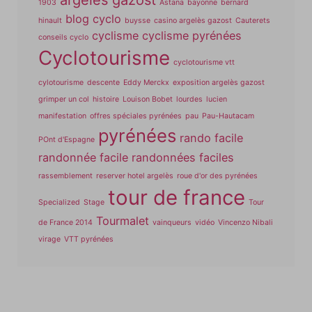
1903
Astana
bayonne
bernard
blog cyclo
hinault
buysse
casino argelès gazost
Cauterets
cyclisme
cyclisme pyrénées
conseils cyclo
Cyclotourisme
cyclotourisme vtt
cylotourisme
descente
Eddy Merckx
exposition argelès gazost
grimper un col
histoire
Louison Bobet
lourdes
lucien
manifestation
offres spéciales pyrénées
pau
Pau-Hautacam
pyrénées
rando facile
POnt d'Espagne
randonnée facile
randonnées faciles
rassemblement
reserver hotel argelès
roue d'or des pyrénées
tour de france
Specialized
Stage
Tour
Tourmalet
de France 2014
vainqueurs
vidéo
Vincenzo Nibali
virage
VTT pyrénées