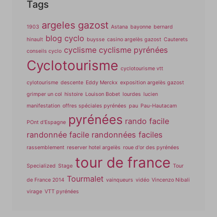
Tags
argeles gazost
1903
Astana
bayonne
bernard
blog cyclo
hinault
buysse
casino argelès gazost
Cauterets
cyclisme
cyclisme pyrénées
conseils cyclo
Cyclotourisme
cyclotourisme vtt
cylotourisme
descente
Eddy Merckx
exposition argelès gazost
grimper un col
histoire
Louison Bobet
lourdes
lucien
manifestation
offres spéciales pyrénées
pau
Pau-Hautacam
pyrénées
rando facile
POnt d'Espagne
randonnée facile
randonnées faciles
rassemblement
reserver hotel argelès
roue d'or des pyrénées
tour de france
Specialized
Stage
Tour
Tourmalet
de France 2014
vainqueurs
vidéo
Vincenzo Nibali
virage
VTT pyrénées