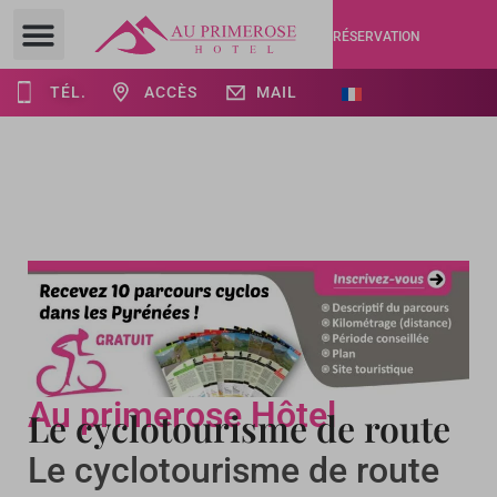
RÉSERVATION
TÉL.
ACCÈS
MAIL
Au primerose Hôtel
Le cyclotourisme de route
Le cyclotourisme de route