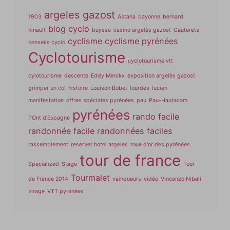
argeles gazost
1903
Astana
bayonne
bernard
blog cyclo
hinault
buysse
casino argelès gazost
Cauterets
cyclisme
cyclisme pyrénées
conseils cyclo
Cyclotourisme
cyclotourisme vtt
cylotourisme
descente
Eddy Merckx
exposition argelès gazost
grimper un col
histoire
Louison Bobet
lourdes
lucien
manifestation
offres spéciales pyrénées
pau
Pau-Hautacam
pyrénées
rando facile
POnt d'Espagne
randonnée facile
randonnées faciles
rassemblement
reserver hotel argelès
roue d'or des pyrénées
tour de france
Specialized
Stage
Tour
Tourmalet
de France 2014
vainqueurs
vidéo
Vincenzo Nibali
virage
VTT pyrénées