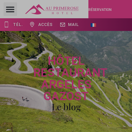
RÉSERVATION
TÉL.
ACCÈS
MAIL
HÔTEL
RESTAURANT
ARGELES
GAZOST
Le blog