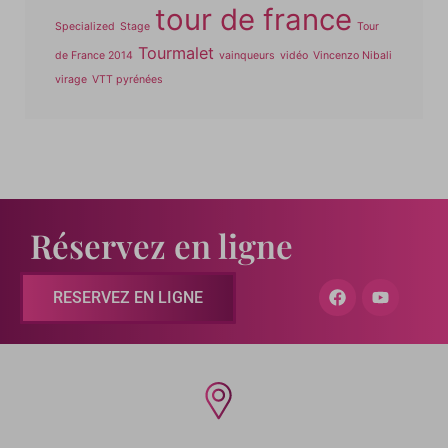
tour de france
Specialized
Stage
Tour
Tourmalet
de France 2014
vainqueurs
vidéo
Vincenzo Nibali
virage
VTT pyrénées
Réservez en ligne
RESERVEZ EN LIGNE