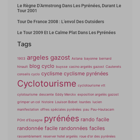
Le Règne D’Armstrong Dans Les Pyrénées, Durant Le
Tour 2001
Tour De France 2008 : L’envol Des Outsiders
Le Tour 2009 Et Le Calme Plat Dans Les Pyrénées
Tags
argeles gazost
1903
Astana
bayonne
bernard
blog cyclo
hinault
buysse
casino argelès gazost
Cauterets
cyclisme
cyclisme pyrénées
conseils cyclo
Cyclotourisme
cyclotourisme vtt
cylotourisme
descente
Eddy Merckx
exposition argelès gazost
grimper un col
histoire
Louison Bobet
lourdes
lucien
manifestation
offres spéciales pyrénées
pau
Pau-Hautacam
pyrénées
rando facile
POnt d'Espagne
randonnée facile
randonnées faciles
rassemblement
reserver hotel argelès
roue d'or des pyrénées