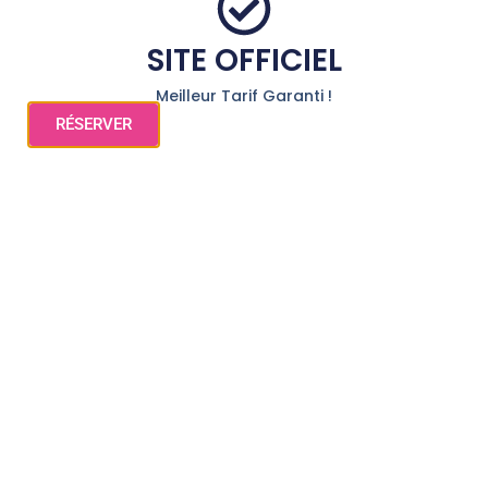
SITE OFFICIEL
Meilleur Tarif Garanti !
RÉSERVER
LABELS & GAGES DE
QUALITÉ
AVEC LE SOUTIEN DE LA
RÉGION
© Au Primerose Hôtel
– Argelès Gazost – Au coeur des Pyrénées