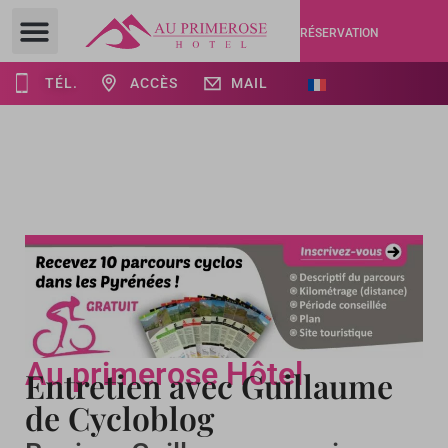
RÉSERVATION
TÉL.
ACCÈS
MAIL
Au primerose Hôtel
Entretien avec Guillaume
de Cycloblog