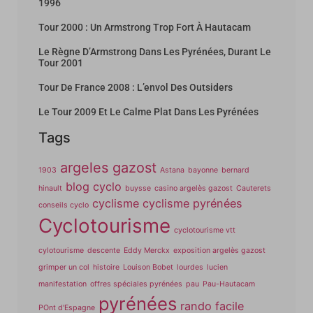
1996
Tour 2000 : Un Armstrong Trop Fort À Hautacam
Le Règne D’Armstrong Dans Les Pyrénées, Durant Le
Tour 2001
Tour De France 2008 : L’envol Des Outsiders
Le Tour 2009 Et Le Calme Plat Dans Les Pyrénées
Tags
argeles gazost
1903
Astana
bayonne
bernard
blog cyclo
hinault
buysse
casino argelès gazost
Cauterets
cyclisme
cyclisme pyrénées
conseils cyclo
Cyclotourisme
cyclotourisme vtt
cylotourisme
descente
Eddy Merckx
exposition argelès gazost
grimper un col
histoire
Louison Bobet
lourdes
lucien
manifestation
offres spéciales pyrénées
pau
Pau-Hautacam
pyrénées
rando facile
POnt d'Espagne