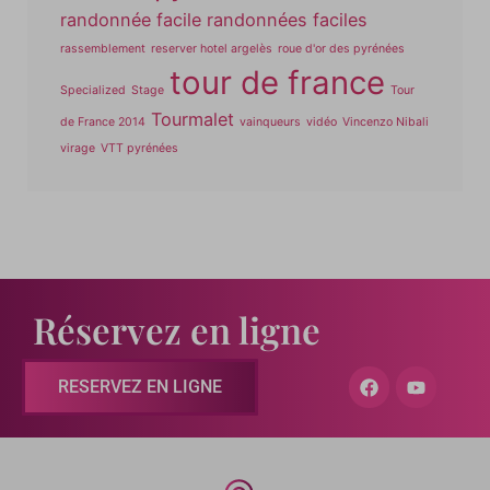
randonnée facile
randonnées faciles
rassemblement
reserver hotel argelès
roue d'or des pyrénées
tour de france
Specialized
Stage
Tour
Tourmalet
de France 2014
vainqueurs
vidéo
Vincenzo Nibali
virage
VTT pyrénées
Réservez en ligne
RESERVEZ EN LIGNE