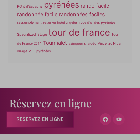
pyrénées
rando facile
POnt d'Espagne
randonnée facile
randonnées faciles
rassemblement
reserver hotel argelès
roue d'or des pyrénées
tour de france
Specialized
Stage
Tour
Tourmalet
de France 2014
vainqueurs
vidéo
Vincenzo Nibali
virage
VTT pyrénées
Réservez en ligne
RESERVEZ EN LIGNE