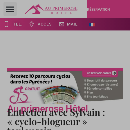
RÉSERVATION
TÉL.
ACCÈS
MAIL
Au primerose Hôtel
Entretien avec Sylvain :
« cyclo-blogueur »