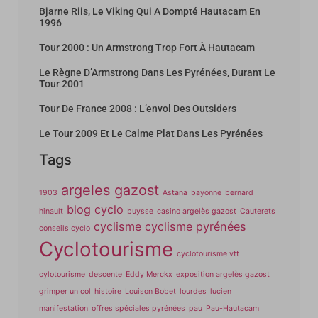
Bjarne Riis, Le Viking Qui A Dompté Hautacam En
1996
Tour 2000 : Un Armstrong Trop Fort À Hautacam
Le Règne D’Armstrong Dans Les Pyrénées, Durant Le
Tour 2001
Tour De France 2008 : L’envol Des Outsiders
Le Tour 2009 Et Le Calme Plat Dans Les Pyrénées
Tags
argeles gazost
1903
Astana
bayonne
bernard
blog cyclo
hinault
buysse
casino argelès gazost
Cauterets
cyclisme
cyclisme pyrénées
conseils cyclo
Cyclotourisme
cyclotourisme vtt
cylotourisme
descente
Eddy Merckx
exposition argelès gazost
grimper un col
histoire
Louison Bobet
lourdes
lucien
manifestation
offres spéciales pyrénées
pau
Pau-Hautacam