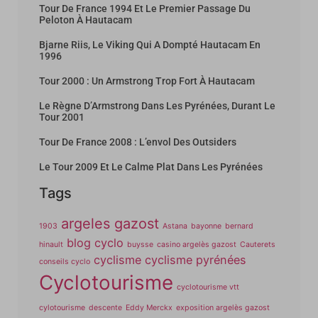
Tour De France 1994 Et Le Premier Passage Du
Peloton À Hautacam
Bjarne Riis, Le Viking Qui A Dompté Hautacam En
1996
Tour 2000 : Un Armstrong Trop Fort À Hautacam
Le Règne D’Armstrong Dans Les Pyrénées, Durant Le
Tour 2001
Tour De France 2008 : L’envol Des Outsiders
Le Tour 2009 Et Le Calme Plat Dans Les Pyrénées
Tags
argeles gazost
1903
Astana
bayonne
bernard
blog cyclo
hinault
buysse
casino argelès gazost
Cauterets
cyclisme
cyclisme pyrénées
conseils cyclo
Cyclotourisme
cyclotourisme vtt
cylotourisme
descente
Eddy Merckx
exposition argelès gazost