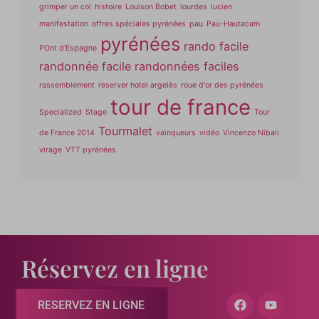
grimper un col
histoire
Louison Bobet
lourdes
lucien
manifestation
offres spéciales pyrénées
pau
Pau-Hautacam
pyrénées
rando facile
POnt d'Espagne
randonnée facile
randonnées faciles
rassemblement
reserver hotel argelès
roue d'or des pyrénées
tour de france
Specialized
Stage
Tour
Tourmalet
de France 2014
vainqueurs
vidéo
Vincenzo Nibali
virage
VTT pyrénées
Réservez en ligne
RESERVEZ EN LIGNE