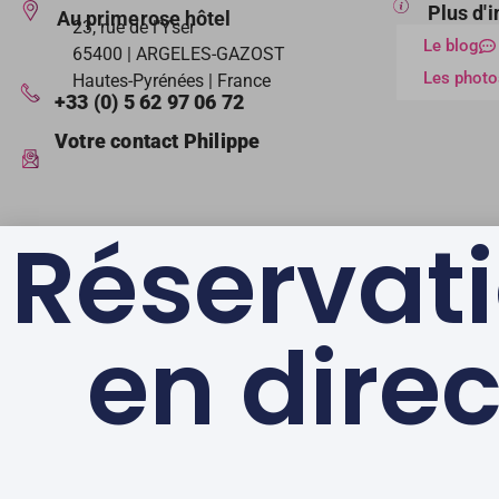
Plus d'
Au primerose hôtel
23, rue de l’Yser
Le blog
65400 | ARGELES-GAZOST
Les photo
Hautes-Pyrénées | France
+33 (0) 5 62 97 06 72
Votre contact Philippe
Réservat
en direc
LABELS & GAGES DE
QUALITÉ
© Au Primerose Hôtel
– Argelès Gazost – Au coeur des Pyrénées |
Men