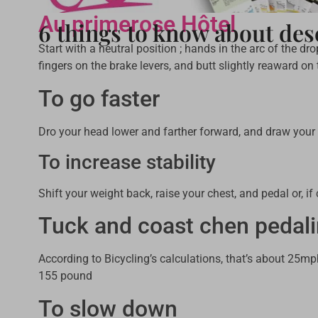
Au primerose Hôtel
6 things to know about de
Start with a neutral position ; hands in the arc of the dr
fingers on the brake levers, and butt slightly reaward on
To go faster
Dro your head lower and farther forward, and draw your
To increase stability
Shift your weight back, raise your chest, and pedal or, if 
Tuck and coast chen pedali
According to Bicycling’s calculations, that’s about 25m
155 pound
To slow down