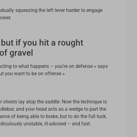
dually squeezing the left lever harder to engage
power.
 but if you hit a rought
of gravel
e reacting to what happens – you’re on defense » says
t you want to be on offense ».
hir chests lay atop the saddle. Now the technique is
ndlebar, and your head acts as a wedge to part the
nce of being able to brake, but to do the full tuck,
idiculously unstable, ill-advised – and fast.