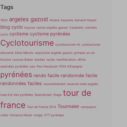
Tags
argeles gazost
1903
Astana
bayonne
bernard hinault
blog cyclo
buysse
casino argelès gazost
Cauterets
conseils
cyclisme
cyclisme pyrénées
cyclo
Cyclotourisme
cyclotourisme vtt
cylotourisme
descente
Eddy Merckx
exposition argelès gazost
grimper un col
histoire
Louison Bobet
lourdes
lucien
manifestation
offres
spéciales pyrénées
pau
Pau-Hautacam
POnt d'Espagne
pyrénées
rando facile
randonnée facile
randonnées faciles
rassemblement
reserver hotel argelès
tour de
roue d'or des pyrénées
Specialized
Stage
france
Tourmalet
Tour de France 2014
vainqueurs
vidéo
Vincenzo Nibali
virage
VTT pyrénées