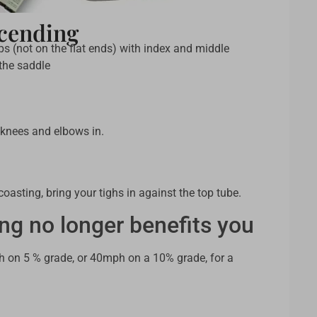
scending
ops (not on the flat ends) with index and middle
 the saddle
 knees and elbows in.
coasting, bring your tighs in against the top tube.
ng no longer benefits you
ph on 5 % grade, or 40mph on a 10% grade, for a