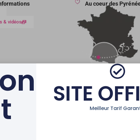
informations
Au coeur des Pyréné
s & vidéos
ion
SITE OFF
t
AVEC LE SOUTIEN DE LA 
Meilleur Tarif Garant
tions Légales
|
Partenaires