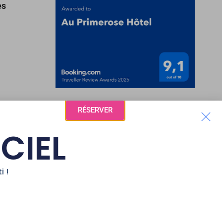
es
RÉSERVER
ICIEL
RÉGION
i !