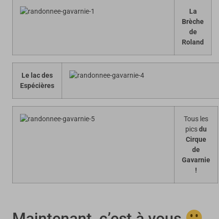
La
Brèche
de
Roland
Le lac des
Espécières
Tous les
pics
du
Cirque
de
Gavarnie
!
Maintenant, c’est à vous