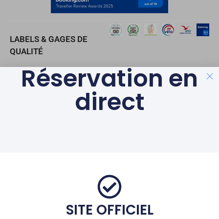
LABELS & GAGES DE
QUALITÉ
Réservation en
AVEC LE SOUTIEN DE LA
direct
RÉGION
© Au Primerose Hôtel
– Argelès Gazost – Au coeur des Pyrénées
|
Mentions Légales
|
Partenaires
Français
SITE OFFICIEL