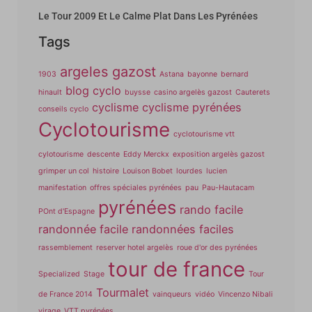
Le Tour 2009 Et Le Calme Plat Dans Les Pyrénées
Tags
argeles gazost
1903
Astana
bayonne
bernard
blog cyclo
hinault
buysse
casino argelès gazost
Cauterets
cyclisme
cyclisme pyrénées
conseils cyclo
Cyclotourisme
cyclotourisme vtt
cylotourisme
descente
Eddy Merckx
exposition argelès gazost
grimper un col
histoire
Louison Bobet
lourdes
lucien
manifestation
offres spéciales pyrénées
pau
Pau-Hautacam
pyrénées
rando facile
POnt d'Espagne
randonnée facile
randonnées faciles
rassemblement
reserver hotel argelès
roue d'or des pyrénées
tour de france
Specialized
Stage
Tour
Tourmalet
de France 2014
vainqueurs
vidéo
Vincenzo Nibali
virage
VTT pyrénées