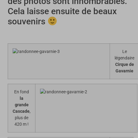
des photos sont innombrables.
Cela laisse ensuite de beaux
souvenirs
Le
légendaire
Cirque de
Gavarnie
En fond
la
grande
Cascade
,
plus de
420 m !