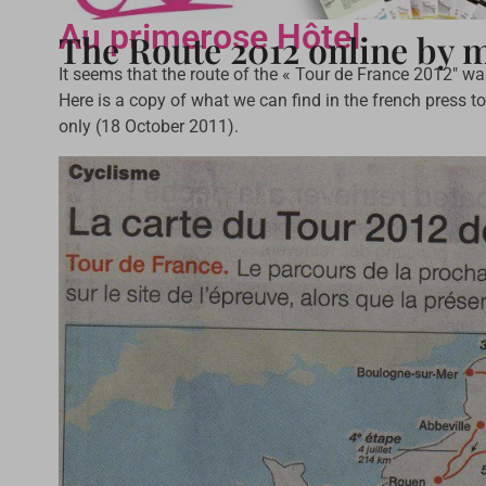
Au primerose Hôtel
The Route 2012 online by 
It seems that the route of the « Tour de France 2012″ wa
Here is a copy of what we can find in the french press t
only (18 October 2011).