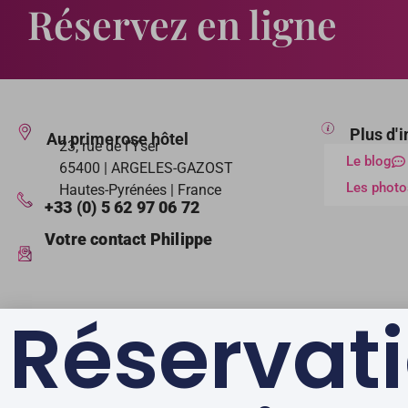
Réservez en ligne
Plus d'
Au primerose hôtel
23, rue de l’Yser
Le blog
65400 | ARGELES-GAZOST
Les photo
Hautes-Pyrénées | France
+33 (0) 5 62 97 06 72
Votre contact Philippe
Réservat
LABELS & GAGES DE