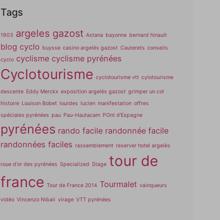
Tags
argeles gazost
1903
Astana
bayonne
bernard hinault
blog cyclo
buysse
casino argelès gazost
Cauterets
conseils
cyclisme
cyclisme pyrénées
cyclo
Cyclotourisme
cyclotourisme vtt
cylotourisme
descente
Eddy Merckx
exposition argelès gazost
grimper un col
histoire
Louison Bobet
lourdes
lucien
manifestation
offres
spéciales pyrénées
pau
Pau-Hautacam
POnt d'Espagne
pyrénées
rando facile
randonnée facile
randonnées faciles
rassemblement
reserver hotel argelès
tour de
roue d'or des pyrénées
Specialized
Stage
france
Tourmalet
Tour de France 2014
vainqueurs
vidéo
Vincenzo Nibali
virage
VTT pyrénées