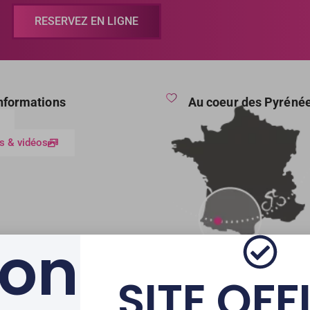
RESERVEZ EN LIGNE
informations
Au coeur des Pyréné
s & vidéos
ion
SITE OFF
AVEC LE SOUTIEN DE LA 