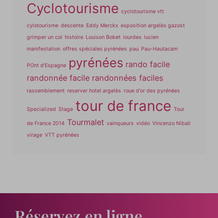
Cyclotourisme
cyclotourisme vtt
cylotourisme
descente
Eddy Merckx
exposition argelès gazost
grimper un col
histoire
Louison Bobet
lourdes
lucien
manifestation
offres spéciales pyrénées
pau
Pau-Hautacam
pyrénées
rando facile
POnt d'Espagne
randonnée facile
randonnées faciles
rassemblement
reserver hotel argelès
roue d'or des pyrénées
tour de france
Specialized
Stage
Tour
Tourmalet
de France 2014
vainqueurs
vidéo
Vincenzo Nibali
virage
VTT pyrénées
Réservez en ligne