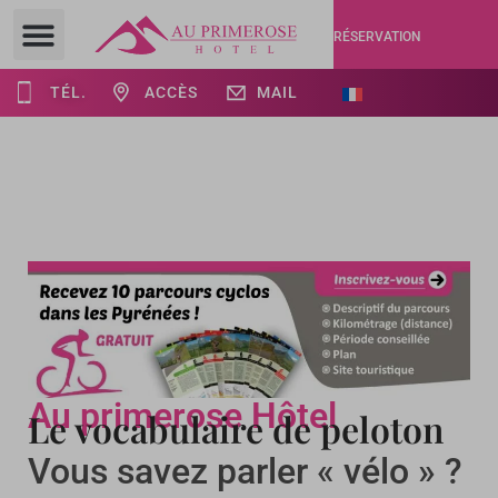
RÉSERVATION
TÉL.
ACCÈS
MAIL
Au primerose Hôtel
Le vocabulaire de peloton
Vous savez parler « vélo » ?