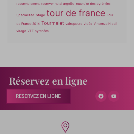
rassemblement
reserver hotel argelès
roue d'or des pyrénées
tour de france
Specialized
Stage
Tour
Tourmalet
de France 2014
vainqueurs
vidéo
Vincenzo Nibali
virage
VTT pyrénées
Réservez en ligne
RESERVEZ EN LIGNE