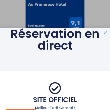
Réservation en
direct
LABELS & GAGES DE
QUALITÉ
AVEC LE SOUTIEN DE LA
RÉGION
SITE OFFICIEL
© Au Primerose Hôtel
– Argelès Gazost – Au coeur des Pyrénées
|
Mentions Légales
|
Partenaires
Meilleur Tarif Garanti !