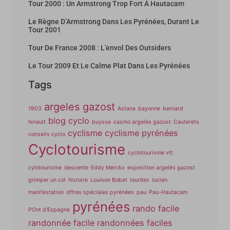
Tour 2000 : Un Armstrong Trop Fort À Hautacam
Le Règne D’Armstrong Dans Les Pyrénées, Durant Le
Tour 2001
Tour De France 2008 : L’envol Des Outsiders
Le Tour 2009 Et Le Calme Plat Dans Les Pyrénées
Tags
argeles gazost
1903
Astana
bayonne
bernard
blog cyclo
hinault
buysse
casino argelès gazost
Cauterets
cyclisme
cyclisme pyrénées
conseils cyclo
Cyclotourisme
cyclotourisme vtt
cylotourisme
descente
Eddy Merckx
exposition argelès gazost
grimper un col
histoire
Louison Bobet
lourdes
lucien
manifestation
offres spéciales pyrénées
pau
Pau-Hautacam
pyrénées
rando facile
POnt d'Espagne
randonnée facile
randonnées faciles