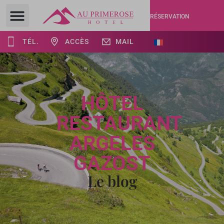
RÉSERVATION
TÉL.
ACCÈS
MAIL
HÔTEL
RESTAURANT
ARGELES
GAZOST
Le blog