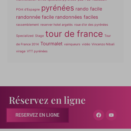
pyrénées
rando facile
POnt d'Espagne
randonnée facile
randonnées faciles
rassemblement
reserver hotel argelès
roue d'or des pyrénées
tour de france
Specialized
Stage
Tour
Tourmalet
de France 2014
vainqueurs
vidéo
Vincenzo Nibali
virage
VTT pyrénées
Réservez en ligne
RESERVEZ EN LIGNE