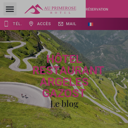
RÉSERVATION
TÉL.
ACCÈS
MAIL
HÔTEL
RESTAURANT
ARGELES
GAZOST
Le blog