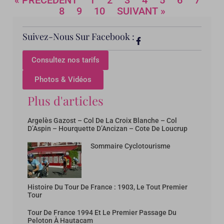
« PRÉCÉDENT
1
2
3
4
5
6
7
8
9
10
SUIVANT »
Suivez-Nous Sur Facebook :
Consultez nos tarifs
Photos & Vidéos
Plus d'articles
Argelès Gazost – Col De La Croix Blanche – Col
D’Aspin – Hourquette D’Ancizan – Cote De Loucrup
Sommaire Cyclotourisme
Histoire Du Tour De France : 1903, Le Tout Premier
Tour
Tour De France 1994 Et Le Premier Passage Du
Peloton À Hautacam