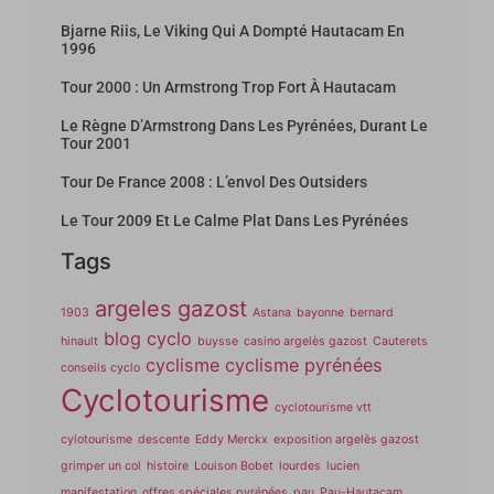
Bjarne Riis, Le Viking Qui A Dompté Hautacam En
1996
Tour 2000 : Un Armstrong Trop Fort À Hautacam
Le Règne D’Armstrong Dans Les Pyrénées, Durant Le
Tour 2001
Tour De France 2008 : L’envol Des Outsiders
Le Tour 2009 Et Le Calme Plat Dans Les Pyrénées
Tags
argeles gazost
1903
Astana
bayonne
bernard
blog cyclo
hinault
buysse
casino argelès gazost
Cauterets
cyclisme
cyclisme pyrénées
conseils cyclo
Cyclotourisme
cyclotourisme vtt
cylotourisme
descente
Eddy Merckx
exposition argelès gazost
grimper un col
histoire
Louison Bobet
lourdes
lucien
manifestation
offres spéciales pyrénées
pau
Pau-Hautacam